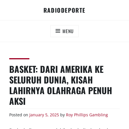
Skip
RADIODEPORTE
to
content
MENU
BASKET: DARI AMERIKA KE
SELURUH DUNIA, KISAH
LAHIRNYA OLAHRAGA PENUH
AKSI
Posted on
January 5, 2025
by
Roy Phillips
Gambling