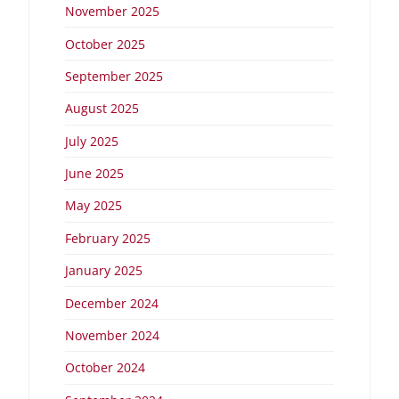
November 2025
October 2025
September 2025
August 2025
July 2025
June 2025
May 2025
February 2025
January 2025
December 2024
November 2024
October 2024