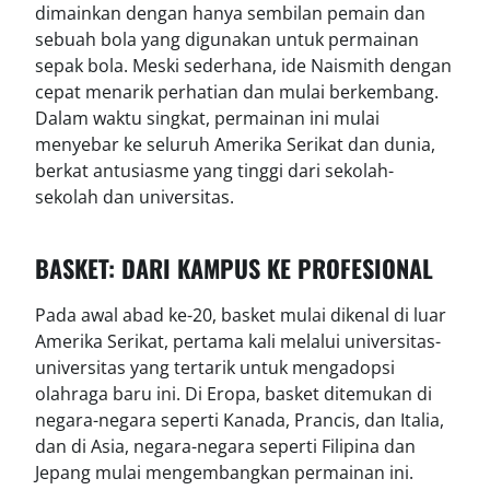
dimainkan dengan hanya sembilan pemain dan
sebuah bola yang digunakan untuk permainan
sepak bola. Meski sederhana, ide Naismith dengan
cepat menarik perhatian dan mulai berkembang.
Dalam waktu singkat, permainan ini mulai
menyebar ke seluruh Amerika Serikat dan dunia,
berkat antusiasme yang tinggi dari sekolah-
sekolah dan universitas.
BASKET: DARI KAMPUS KE PROFESIONAL
Pada awal abad ke-20, basket mulai dikenal di luar
Amerika Serikat, pertama kali melalui universitas-
universitas yang tertarik untuk mengadopsi
olahraga baru ini. Di Eropa, basket ditemukan di
negara-negara seperti Kanada, Prancis, dan Italia,
dan di Asia, negara-negara seperti Filipina dan
Jepang mulai mengembangkan permainan ini.