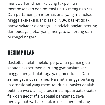
menawarkan dinamika yang tak pernah
membosankan dan potensi untuk menginspirasi.
Dari pertandingan internasional yang memukau
hingga aksi-aksi luar biasa di NBA, basket tidak
hanya sekadar olahraga—ia adalah bagian penting
dari budaya global yang menyatukan orang dari
berbagai negara.
KESIMPULAN
Basketball telah melalui perjalanan panjang dari
sebuah eksperimen di ruang gymnasium kecil
hingga menjadi olahraga yang mendunia. Dari
semangat inovasi James Naismith hingga bintang
internasional yang memikat dunia, basket adalah
bukti bahwa olahraga bisa melampaui batas-batas
fisik dan geografis. Sebagai pengamat, saya
percaya bahwa basket akan terus berkembang