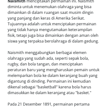
Naismith
menciptakan permainan ini. Naismith
diminta untuk menemukan olahraga yang bisa
dimainkan di dalam ruangan saat musim dingin
yang panjang dan keras di Amerika Serikat.
Tujuannya adalah untuk menciptakan permainan
yang tidak hanya mengutamakan keterampilan
fisik, tetapi juga bisa dimainkan dengan aman oleh
siswa yang terpaksa berolahraga di dalam gedung.
Naismith menggabungkan berbagai elemen
olahraga yang sudah ada, seperti sepak bola,
rugby, dan bola tangan, dan menciptakan
peraturan baru yang mengharuskan pemain untuk
melemparkan bola ke dalam keranjang buah yang
digantung di dinding. Permainan ini kemudian
dikenal sebagai "basketball" karena bola harus
dimasukkan ke dalam keranjang atau "basket."
Pada 21 Desember 1891, permainan pertama