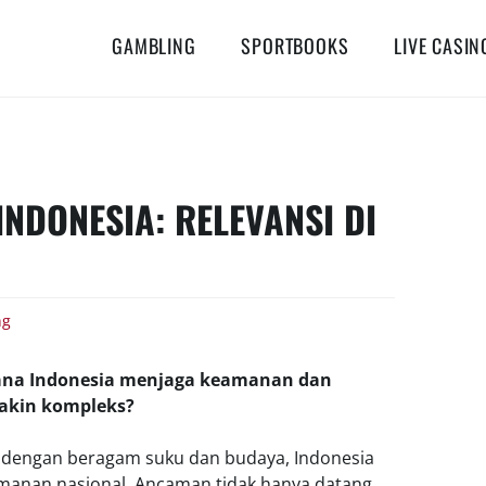
GAMBLING
SPORTBOOKS
LIVE CASIN
NDONESIA: RELEVANSI DI
ng
ana Indonesia menjaga keamanan dan
makin kompleks?
a dengan beragam suku dan budaya, Indonesia
manan nasional. Ancaman tidak hanya datang