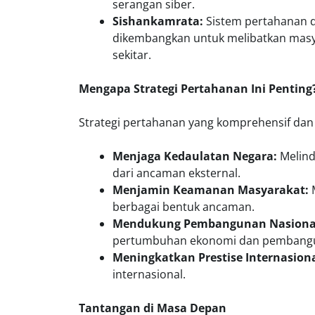
serangan siber.
Sishankamrata:
Sistem pertahanan 
dikembangkan untuk melibatkan mas
sekitar.
Mengapa Strategi Pertahanan Ini Penting
Strategi pertahanan yang komprehensif dan 
Menjaga Kedaulatan Negara:
Melind
dari ancaman eksternal.
Menjamin Keamanan Masyarakat:
M
berbagai bentuk ancaman.
Mendukung Pembangunan Nasiona
pertumbuhan ekonomi dan pembang
Meningkatkan Prestise Internasiona
internasional.
Tantangan di Masa Depan