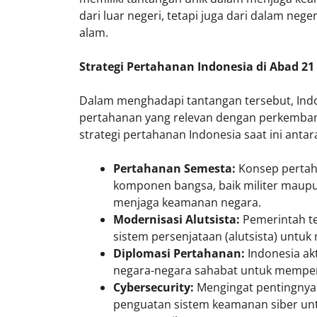
dari luar negeri, tetapi juga dari dalam nege
alam.
Strategi Pertahanan Indonesia di Abad 21
Dalam menghadapi tantangan tersebut, Ind
pertahanan yang relevan dengan perkemba
strategi pertahanan Indonesia saat ini antara
Pertahanan Semesta:
Konsep pertah
komponen bangsa, baik militer maupu
menjaga keamanan negara.
Modernisasi Alutsista:
Pemerintah t
sistem persenjataan (alutsista) unt
Diplomasi Pertahanan:
Indonesia ak
negara-negara sahabat untuk memperk
Cybersecurity:
Mengingat pentingnya d
penguatan sistem keamanan siber untu