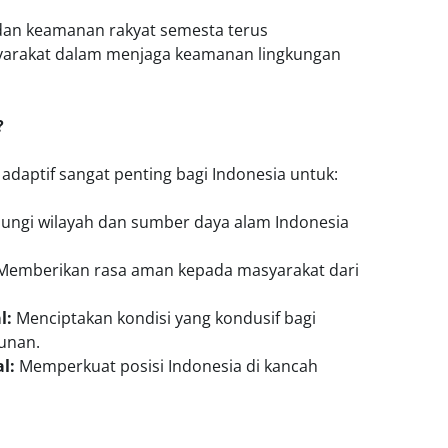
dan keamanan rakyat semesta terus
yarakat dalam menjaga keamanan lingkungan
?
adaptif sangat penting bagi Indonesia untuk:
ungi wilayah dan sumber daya alam Indonesia
emberikan rasa aman kepada masyarakat dari
l:
Menciptakan kondisi yang kondusif bagi
unan.
l:
Memperkuat posisi Indonesia di kancah