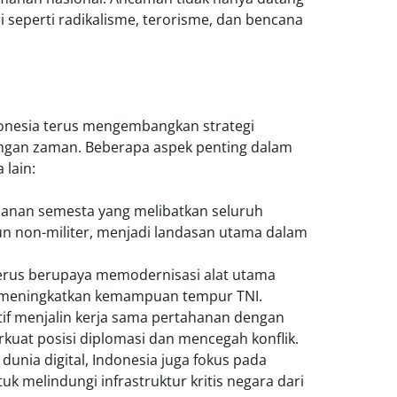
ri seperti radikalisme, terorisme, dan bencana
onesia terus mengembangkan strategi
ngan zaman. Beberapa aspek penting dalam
 lain:
anan semesta yang melibatkan seluruh
n non-militer, menjadi landasan utama dalam
erus berupaya memodernisasi alat utama
uk meningkatkan kemampuan tempur TNI.
tif menjalin kerja sama pertahanan dengan
uat posisi diplomasi dan mencegah konflik.
unia digital, Indonesia juga fokus pada
k melindungi infrastruktur kritis negara dari