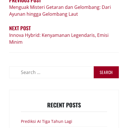
Menguak Misteri Getaran dan Gelombang: Dari
Ayunan hingga Gelombang Laut
NEXT POST
Innova Hybrid: Kenyamanan Legendaris, Emisi
Minim
Search
for:
RECENT POSTS
Prediksi AI Tiga Tahun Lagi