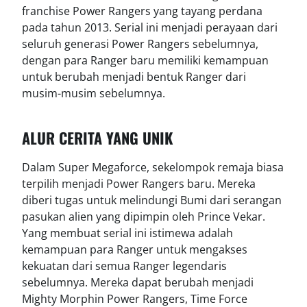
franchise Power Rangers yang tayang perdana
pada tahun 2013. Serial ini menjadi perayaan dari
seluruh generasi Power Rangers sebelumnya,
dengan para Ranger baru memiliki kemampuan
untuk berubah menjadi bentuk Ranger dari
musim-musim sebelumnya.
ALUR CERITA YANG UNIK
Dalam Super Megaforce, sekelompok remaja biasa
terpilih menjadi Power Rangers baru. Mereka
diberi tugas untuk melindungi Bumi dari serangan
pasukan alien yang dipimpin oleh Prince Vekar.
Yang membuat serial ini istimewa adalah
kemampuan para Ranger untuk mengakses
kekuatan dari semua Ranger legendaris
sebelumnya. Mereka dapat berubah menjadi
Mighty Morphin Power Rangers, Time Force