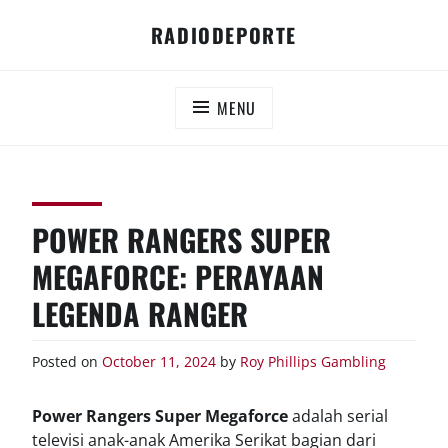
Skip
RADIODEPORTE
to
content
MENU
POWER RANGERS SUPER
MEGAFORCE: PERAYAAN
LEGENDA RANGER
Posted on
October 11, 2024
by
Roy Phillips
Gambling
Power Rangers Super Megaforce
adalah serial
televisi anak-anak Amerika Serikat bagian dari