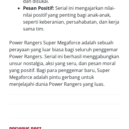
dan disukai.
Pesan Positif:
Serial ini mengajarkan nilai-
nilai positif yang penting bagi anak-anak,
seperti keberanian, persahabatan, dan kerja
sama tim.
Power Rangers Super Megaforce adalah sebuah
perayaan yang luar biasa bagi seluruh penggemar
Power Rangers. Serial ini berhasil menggabungkan
unsur nostalgia, aksi yang seru, dan pesan moral
yang positif. Bagi para penggemar baru, Super
Megaforce adalah pintu gerbang untuk
menjelajahi dunia Power Rangers yang luas.
POST
NAVIGATION
PREVIOUS POST