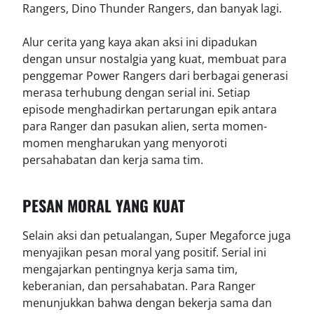
Rangers, Dino Thunder Rangers, dan banyak lagi.
Alur cerita yang kaya akan aksi ini dipadukan
dengan unsur nostalgia yang kuat, membuat para
penggemar Power Rangers dari berbagai generasi
merasa terhubung dengan serial ini. Setiap
episode menghadirkan pertarungan epik antara
para Ranger dan pasukan alien, serta momen-
momen mengharukan yang menyoroti
persahabatan dan kerja sama tim.
PESAN MORAL YANG KUAT
Selain aksi dan petualangan, Super Megaforce juga
menyajikan pesan moral yang positif. Serial ini
mengajarkan pentingnya kerja sama tim,
keberanian, dan persahabatan. Para Ranger
menunjukkan bahwa dengan bekerja sama dan