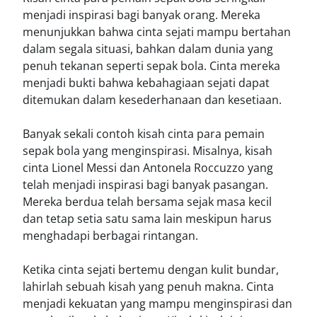
menjadi inspirasi bagi banyak orang. Mereka
menunjukkan bahwa cinta sejati mampu bertahan
dalam segala situasi, bahkan dalam dunia yang
penuh tekanan seperti sepak bola. Cinta mereka
menjadi bukti bahwa kebahagiaan sejati dapat
ditemukan dalam kesederhanaan dan kesetiaan.
Banyak sekali contoh kisah cinta para pemain
sepak bola yang menginspirasi. Misalnya, kisah
cinta Lionel Messi dan Antonela Roccuzzo yang
telah menjadi inspirasi bagi banyak pasangan.
Mereka berdua telah bersama sejak masa kecil
dan tetap setia satu sama lain meskipun harus
menghadapi berbagai rintangan.
Ketika cinta sejati bertemu dengan kulit bundar,
lahirlah sebuah kisah yang penuh makna. Cinta
menjadi kekuatan yang mampu menginspirasi dan