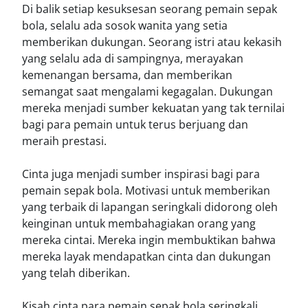
Di balik setiap kesuksesan seorang pemain sepak
bola, selalu ada sosok wanita yang setia
memberikan dukungan. Seorang istri atau kekasih
yang selalu ada di sampingnya, merayakan
kemenangan bersama, dan memberikan
semangat saat mengalami kegagalan. Dukungan
mereka menjadi sumber kekuatan yang tak ternilai
bagi para pemain untuk terus berjuang dan
meraih prestasi.
Cinta juga menjadi sumber inspirasi bagi para
pemain sepak bola. Motivasi untuk memberikan
yang terbaik di lapangan seringkali didorong oleh
keinginan untuk membahagiakan orang yang
mereka cintai. Mereka ingin membuktikan bahwa
mereka layak mendapatkan cinta dan dukungan
yang telah diberikan.
Kisah cinta para pemain sepak bola seringkali