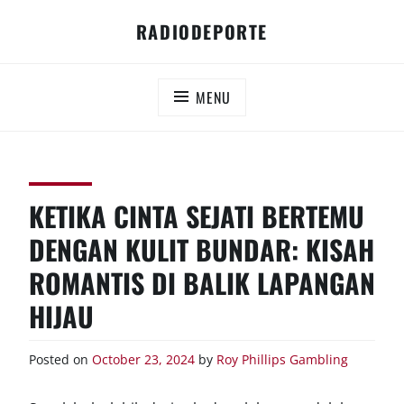
Skip
RADIODEPORTE
to
content
MENU
KETIKA CINTA SEJATI BERTEMU
DENGAN KULIT BUNDAR: KISAH
ROMANTIS DI BALIK LAPANGAN
HIJAU
Posted on
October 23, 2024
by
Roy Phillips
Gambling